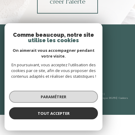
créer l'alerte
Se
connecter
Comme beaucoup, notre site
utilise les cookies
espace propriétaire
On aimerait vous accompagner pendant
votre visite.
Nous
En poursuivant, vous acceptez l'utilisation des
suivre
cookies par ce site, afin de vous proposer des
contenus adaptés et réaliser des statistiques !
© 2026 | Tous droits réservés | Traduction powered by Google |
PARAMÉTRER
Plan du site
Mentions légales
Admin
Nos honoraires
Partenaires
Politique RGPD
Cookies
TOUT ACCEPTER