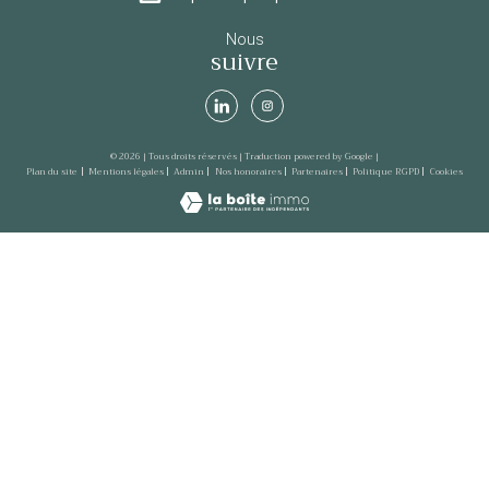
Nous
suivre
© 2026 | Tous droits réservés | Traduction powered by Google |
Plan du site
Mentions légales
Admin
Nos honoraires
Partenaires
Politique RGPD
Cookies