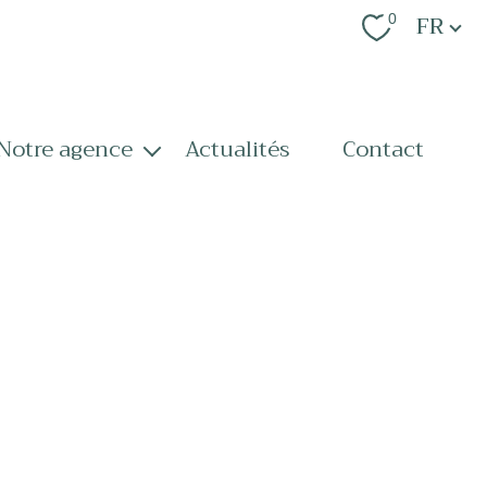
Langue
FR
0
notre agence
actualités
contact
notre équipe
nos services
recrutement