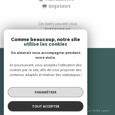
imprimer
Ces biens peuvent vous
intéresser
Comme beaucoup, notre site
utilise les cookies
On aimerait vous accompagner pendant
Se
connecter
votre visite.
En poursuivant, vous acceptez l'utilisation des
espace propriétaire
cookies par ce site, afin de vous proposer des
contenus adaptés et réaliser des statistiques !
Nous
suivre
PARAMÉTRER
TOUT ACCEPTER
© 2026 | Tous droits réservés | Traduction powered by Google |
Plan du site
Mentions légales
Admin
Nos honoraires
Partenaires
Politique RGPD
Cookies