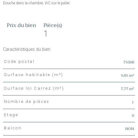
Douche dans la chambre, WC sur le palier.
Prix du bien
Pièce(s)
1
Caractéristiques du bien
75008
Code postal
Caractéristiques
Valeurs
9,85 m²
Surface habitable (m²)
7,77 m²
Surface loi Carrez (m²)
1
Nombre de pièces
6
Etage
NON
Balcon