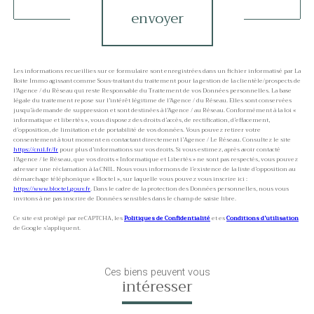
envoyer
Les informations recueillies sur ce formulaire sont enregistrées dans un fichier informatisé par La
Boite Immo agissant comme Sous-traitant du traitement pour la gestion de la clientèle/prospects de
l'Agence / du Réseau qui reste Responsable du Traitement de vos Données personnelles. La base
légale du traitement repose sur l'intérêt légitime de l'Agence / du Réseau. Elles sont conservées
jusqu'à demande de suppression et sont destinées à l'Agence / au Réseau. Conformément à la loi «
informatique et libertés », vous disposez des droits d’accès, de rectification, d’effacement,
d’opposition, de limitation et de portabilité de vos données. Vous pouvez retirer votre
consentement à tout moment en contactant directement l’Agence / Le Réseau. Consultez le site
https://cnil.fr/fr
pour plus d’informations sur vos droits. Si vous estimez, après avoir contacté
l'Agence / le Réseau, que vos droits « Informatique et Libertés » ne sont pas respectés, vous pouvez
adresser une réclamation à la CNIL. Nous vous informons de l’existence de la liste d'opposition au
démarchage téléphonique « Bloctel », sur laquelle vous pouvez vous inscrire ici :
https://www.bloctel.gouv.fr
. Dans le cadre de la protection des Données personnelles, nous vous
invitons à ne pas inscrire de Données sensibles dans le champ de saisie libre.
Ce site est protégé par reCAPTCHA, les
Politiques de Confidentialité
et es
Conditions d'utilisation
de Google s'appliquent.
Ces biens peuvent vous
intéresser