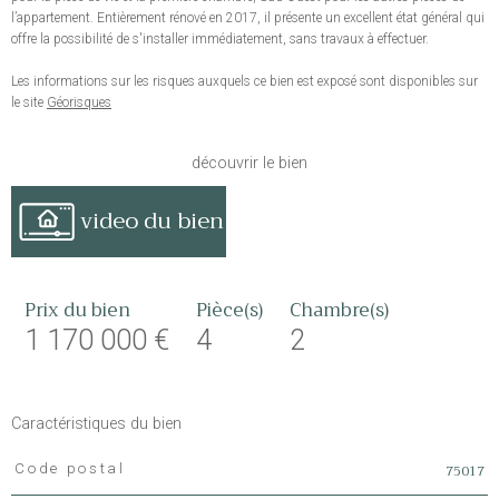
l’appartement. Entièrement rénové en 2017, il présente un excellent état général qui
offre la possibilité de s'installer immédiatement, sans travaux à effectuer.
Les informations sur les risques auxquels ce bien est exposé sont disponibles sur
le site
Géorisques
découvrir le bien
video du bien
Prix du bien
Pièce(s)
Chambre(s)
1 170 000 €
4
2
Caractéristiques du bien
75017
Code postal
Caractéristiques
Valeurs