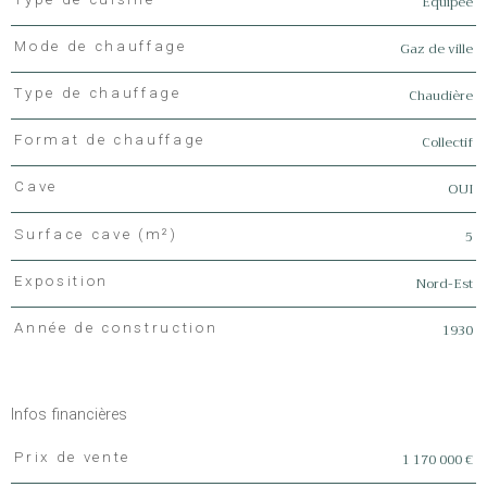
Equipée
Gaz de ville
Mode de chauffage
Chaudière
Type de chauffage
Collectif
Format de chauffage
OUI
Cave
5
Surface cave (m²)
Nord-Est
Exposition
1930
Année de construction
Infos financières
1 170 000 €
Prix de vente
Caractéristiques
Valeurs