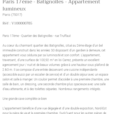
Paris 17ème - Batignolles - Appartement
lumineux
Paris (75017)
Réf : V100000785
Paris 17ème - Quartier des Batignolles - rue Truffaut
Au coeur du charmant quartier des Batignolles, situé au 2ème étage d’un bel
immeuble construit dans les années 30 disposant d’un gardien à demeure, cet
appartement vous séduira par sa luminosité et son confort. L’appartement,
traversant, d’une surface de 100,92 m² en loi Carrez, présente un excellent
agencement jour / nuit et de beaux volumes grâce à une hauteur sous plafond de
2.80 m. Il se compose d’une entrée desservant une cuisine indépendante
(accessible aussi par un escalier de service) et d'un double séjour avec un espace
salon et salle à manger. Un couloir permet d’accéder à une première chambre, une
salle de bain, un dressing, une seconde chambre plus spacieuse avec une salle
d'eau attenante, et à des toilettes séparées. Nombreux rangements intégrés.
Une grande cave complète ce bien
L'appartement bénéficie d’une vue dégagée et d'une double exposition, Nord-Est
pour la pièce de vie et la première chambre, Sud-Ouest pour les autres pièces de