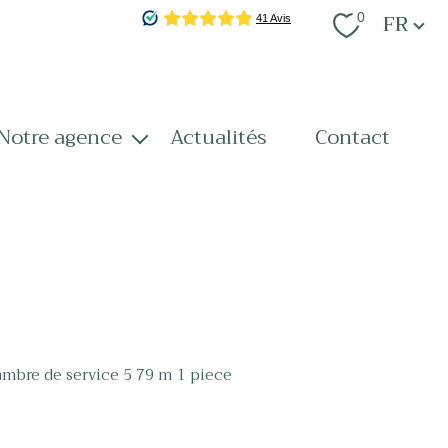
Langue
FR
0
notre agence
actualités
contact
notre équipe
nos services
recrutement
mbre de service 5 79 m 1 piece