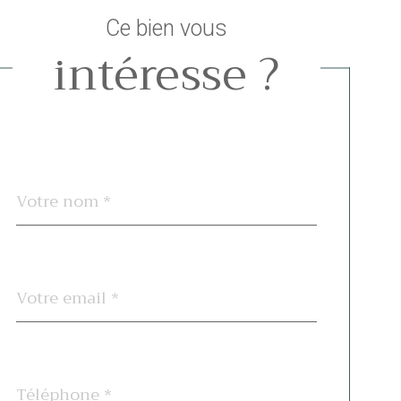
Ce bien vous
intéresse ?
Nom
Fieldset
*
par
défaut
email
*
Téléphone
*