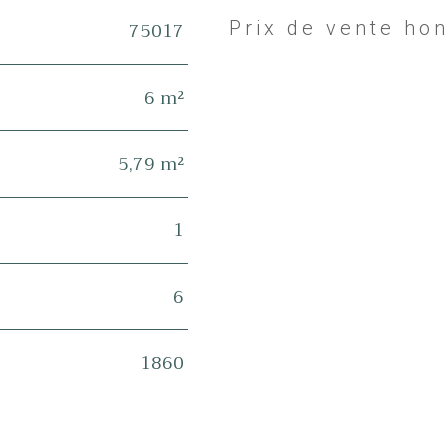
75017
Prix de vente ho
Caractéristiques
Valeurs
6 m²
5,79 m²
1
6
1860