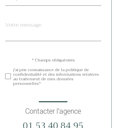
Message
Fieldset
*
par
défaut
Validation
* Champs obligatoires
j'ai pris connaissance de la politique de
confidentialité et des informations relatives
au traitement de mes données
personnelles*
Contacter l'agence
01 53 40 84 95