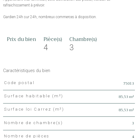
rafraichissement à prévoir.
Gardien 24h sur 24h, nombreux commerces à disposition.
Prix du bien
Pièce(s)
Chambre(s)
4
3
Caractéristiques du bien
75013
Code postal
Caractéristiques
Valeurs
85,53 m²
Surface habitable (m²)
85,53 m²
Surface loi Carrez (m²)
3
Nombre de chambre(s)
4
Nombre de pièces