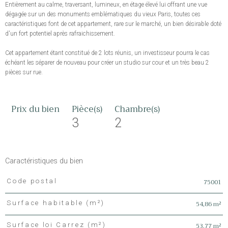
Entièrement au calme, traversant, lumineux, en étage élevé lui offrant une vue
dégagée sur un des monuments emblématiques du vieux Paris, toutes ces
caractéristiques font de cet appartement, rare sur le marché, un bien désirable doté
d'un fort potentiel après rafraichissement.
Cet appartement étant constitué de 2 lots réunis, un investisseur pourra le cas
échéant les séparer de nouveau pour créer un studio sur cour et un très beau 2
pièces sur rue.
Prix du bien
Pièce(s)
Chambre(s)
3
2
Caractéristiques du bien
75001
Code postal
Caractéristiques
Valeurs
54,86 m²
Surface habitable (m²)
53,77 m²
Surface loi Carrez (m²)