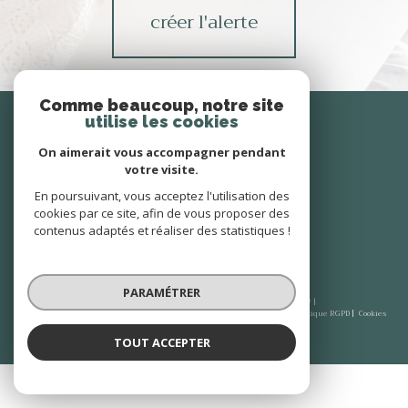
créer l'alerte
Comme beaucoup, notre site
Se
connecter
utilise les cookies
On aimerait vous accompagner pendant
espace propriétaire
votre visite.
En poursuivant, vous acceptez l'utilisation des
Nous
cookies par ce site, afin de vous proposer des
suivre
contenus adaptés et réaliser des statistiques !
PARAMÉTRER
© 2026 | Tous droits réservés | Traduction powered by Google |
Plan du site
Mentions légales
Admin
Nos honoraires
Partenaires
Politique RGPD
Cookies
TOUT ACCEPTER